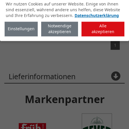
In den Warenkorb
Wir nutzen Cookies auf unserer Website. Einige von ihnen
sind essenziell, während andere uns helfen, diese Website
und Ihre Erfahrung zu verbessern.
Datenschutzerklärung
*Alle Preise verstehen sich inkl.
Nach oben
gesetzlicher USt., lediglich der Pfand bei
Notwendige
Alle
gewerblichen Kunden zuzgl. gesetzlicher
Einstellungen
akzeptieren
akzeptieren
USt.
Änderungen und Irrtümer vorbehalten.
1
Lieferinformationen
Markenpartner