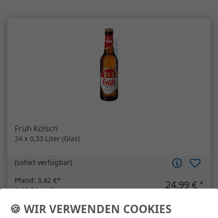
Früh Kölsch
24 x 0,33 Liter (Glas)
(
sofort verfügbar
)
Pfand:
3,42 €*
24,99 €
*
3,16 €/Liter*
MEHRWEG
🍪 WIR VERWENDEN COOKIES
Artikelanzahl
Früh Kölsch